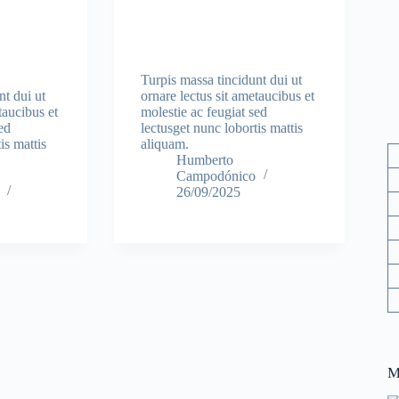
Turpis massa tincidunt dui ut
nt dui ut
ornare lectus sit ametaucibus et
taucibus et
molestie ac feugiat sed
ed
lectusget nunc lobortis mattis
is mattis
aliquam.
Humberto
Campodónico
26/09/2025
M