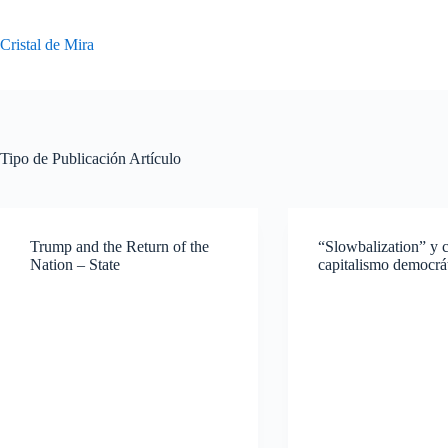
Saltar
al
contenido
Cristal de Mira
Tipo de Publicación
Artículo
Trump and the Return of the
“Slowbalization” y cr
Nation – State
capitalismo democrá