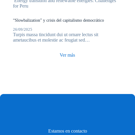
Energy transition and renewable energies: Challenges
for Peru
“Slowbalization” y crisis del capitalismo democrático
26/09/2025
Turpis massa tincidunt dui ut ornare lectus sit
ametaucibus et molestie ac feugiat sed…
Ver más
Estamos en contacto