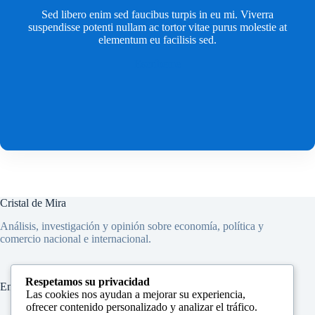
Sed libero enim sed faucibus turpis in eu mi. Viverra
suspendisse potenti nullam ac tortor vitae purus molestie at
elementum eu facilisis sed.
Escríbeme
Cristal de Mira
Análisis, investigación y opinión sobre economía, política y
comercio nacional e internacional.
Respetamos su privacidad
Enlaces
Las cookies nos ayudan a mejorar su experiencia,
ofrecer contenido personalizado y analizar el tráfico.
Inicio