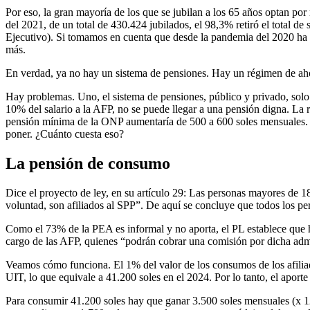
Por eso, la gran mayoría de los que se jubilan a los 65 años optan po
del 2021, de un total de 430.424 jubilados, el 98,3% retiró el total d
Ejecutivo). Si tomamos en cuenta que desde la pandemia del 2020 ha h
más.
En verdad, ya no hay un sistema de pensiones. Hay un régimen de ahor
Hay problemas. Uno, el sistema de pensiones, público y privado, solo l
10% del salario a la AFP, no se puede llegar a una pensión digna. La 
pensión mínima de la ONP aumentaría de 500 a 600 soles mensuales. Si
poner. ¿Cuánto cuesta eso?
La pensión de consumo
Dice el proyecto de ley, en su artículo 29: Las personas mayores de 18
voluntad, son afiliados al SPP”. De aquí se concluye que todos los pe
Como el 73% de la PEA es informal y no aporta, el PL establece que 
cargo de las AFP, quienes “podrán cobrar una comisión por dicha adm
Veamos cómo funciona. El 1% del valor de los consumos de los afiliad
UIT, lo que equivale a 41.200 soles en el 2024. Por lo tanto, el apor
Para consumir 41.200 soles hay que ganar 3.500 soles mensuales (x 12