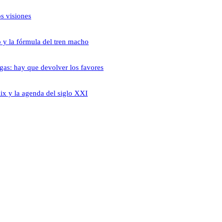
s visiones
o y la fórmula del tren macho
gas: hay que devolver los favores
ix y la agenda del siglo XXI