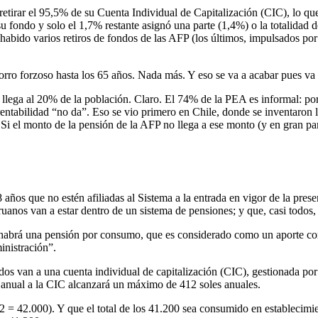
r retirar el 95,5% de su Cuenta Individual de Capitalización (CIC), lo 
e su fondo y solo el 1,7% restante asignó una parte (1,4%) o la totalida
abido varios retiros de fondos de las AFP (los últimos, impulsados por
ro forzoso hasta los 65 años. Nada más. Y eso se va a acabar pues va 
lega al 20% de la población. Claro. El 74% de la PEA es informal: por d
rentabilidad “no da”. Eso se vio primero en Chile, donde se inventaron 
 el monto de la pensión de la AFP no llega a ese monto (y en gran part
 años que no estén afiliadas al Sistema a la entrada en vigor de la pres
ruanos van a estar dentro de un sistema de pensiones; y que, casi todos
habrá una pensión por consumo, que es considerado como un aporte com
inistración”.
os van a una cuenta individual de capitalización (CIC), gestionada por 
te anual a la CIC alcanzará un máximo de 412 soles anuales.
 = 42.000). Y que el total de los 41.200 sea consumido en establecimi