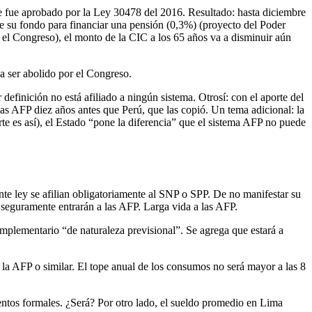
que fue aprobado por la Ley 30478 del 2016. Resultado: hasta diciembre
d de su fondo para financiar una pensión (0,3%) (proyecto del Poder
 el Congreso), el monto de la CIC a los 65 años va a disminuir aún
a ser abolido por el Congreso.
efinición no está afiliado a ningún sistema. Otrosí: con el aporte del
las AFP diez años antes que Perú, que las copió. Un tema adicional: la
e es así), el Estado “pone la diferencia” que el sistema AFP no puede
ente ley se afilian obligatoriamente al SNP o SPP. De no manifestar su
, seguramente entrarán a las AFP. Larga vida a las AFP.
plementario “de naturaleza previsional”. Se agrega que estará a
la AFP o similar. El tope anual de los consumos no será mayor a las 8
entos formales. ¿Será? Por otro lado, el sueldo promedio en Lima