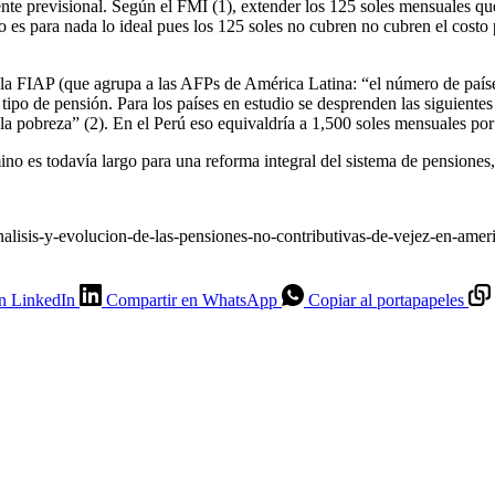
ente previsional. Según el FMI (1), extender los 125 soles mensuales qu
No es para nada lo ideal pues los 125 soles no cubren no cubren el costo
e la FIAP (que agrupa a las AFPs de América Latina: “el número de pa
po de pensión. Para los países en estudio se desprenden las siguiente
 pobreza” (2). En el Perú eso equivaldría a 1,500 soles mensuales por
o es todavía largo para una reforma integral del sistema de pensiones,
nalisis-y-evolucion-de-las-pensiones-no-contributivas-de-vejez-en-amer
n LinkedIn
Compartir en WhatsApp
Copiar al portapapeles