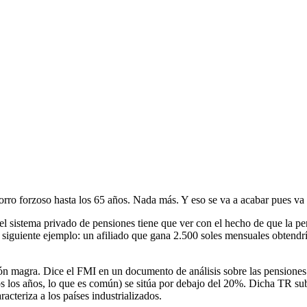
ro forzoso hasta los 65 años. Nada más. Y eso se va a acabar pues va 
 del sistema privado de pensiones tiene que ver con el hecho de que la p
 siguiente ejemplo: un afiliado que gana 2.500 soles mensuales obtend
ón magra. Dice el FMI en un documento de análisis sobre las pensiones e
os los años, lo que es común) se sitúa por debajo del 20%. Dicha TR sube
acteriza a los países industrializados.