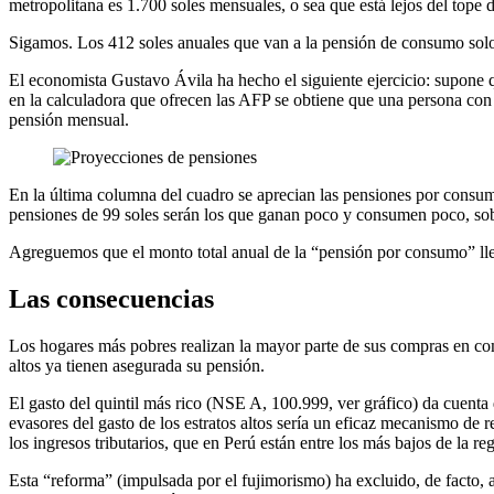
metropolitana es 1.700 soles mensuales, o sea que está lejos del tope 
Sigamos. Los 412 soles anuales que van a la pensión de consumo solo
El economista Gustavo Ávila ha hecho el siguiente ejercicio: supone
en la calculadora que ofrecen las AFP se obtiene que una persona con
pensión mensual.
En la última columna del cuadro se aprecian las pensiones por consu
pensiones de 99 soles serán los que ganan poco y consumen poco, sobr
Agreguemos que el monto total anual de la “pensión por consumo” llega
Las consecuencias
Los hogares más pobres realizan la mayor parte de sus compras en come
altos ya tienen asegurada su pensión.
El gasto del quintil más rico (NSE A, 100.999, ver gráfico) da cuent
evasores del gasto de los estratos altos sería un eficaz mecanismo de
los ingresos tributarios, que en Perú están entre los más bajos de la re
Esta “reforma” (impulsada por el fujimorismo) ha excluido, de facto, 