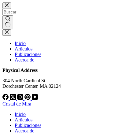
Saltar
al
contenido
Sin
resultados
Inicio
Artículos
Publicaciones
Acerca de
Physical Address
304 North Cardinal St.
Dorchester Center, MA 02124
Cristal de Mira
Inicio
Artículos
Publicaciones
Acerca de