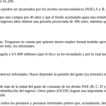
de 41.200.
 pueden ser alcanzados por los niveles socioeconómicos (NSE) A y B. 
 que uno compra por 40 años y que el fondo acumulado gana una rentab
 ingresos altos obtiene una pensión proyectada de 306 soles, mientras
mo. Tengamos en cuenta que quienes tienen empleo formal tendrán aport
e todo, los informales.
ría a S/1.800 millones (que el fisco ya no recaudará) y por lo cual la
rcios informales. Hacer depender la pensión del gasto (ya irrisorio) m
a de más de la mitad del gasto de consumo de los demás NSE (B, C, D y E
 redistribución del ingreso. Otros países (OCDE) logran una importante 
gión.
a todos los peruanos y peruanas informales pobres que, actualmente, ti